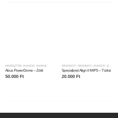
KIEGÉSZÍTŐK
,
RUHÁZAT
,
SISAKOK
ORSZÁGÚTI
,
ORSZÁGÚTI
,
RUHÁZAT
,
SISAKOK
Abus PowerDome – Zöld
Specialized Align II MIPS – Türkiz
50.000
Ft
20.000
Ft