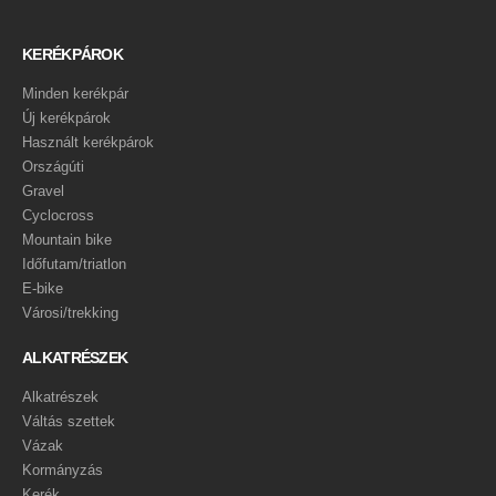
KERÉKPÁROK
Minden kerékpár
Új kerékpárok
Használt kerékpárok
Országúti
Gravel
Cyclocross
Mountain bike
Időfutam/triatlon
E-bike
Városi/trekking
ALKATRÉSZEK
Alkatrészek
Váltás szettek
Vázak
Kormányzás
Kerék