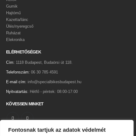
Gumik
Hajtómű
Kazetta/lánc
Ülés/nyeregcső
Ruházat
Elekronika
ELÉRHETŐSÉGEK
Cím:
1118 Budapest, Budaörsi út 118.
Telefonszám:
06 30 785 4591
E-mail cím:
info@specialbikesbudapest.hu
Nyitvatartás:
Hétfő - péntek: 08:00-17:00
KÖVESSEN MINKET
Fontosnak tartjuk az adatok védelmét
Adatkezelési tájékoztató