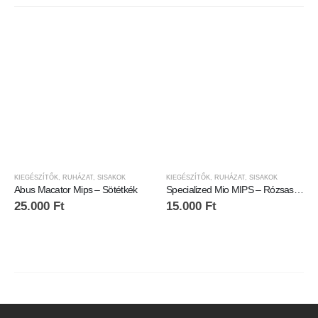
KIEGÉSZÍTŐK
,
RUHÁZAT
,
SISAKOK
KIEGÉSZÍTŐK
,
RUHÁZAT
,
SISAKOK
Abus Macator Mips – Sötétkék
Specialized Mio MIPS – Rózsaszín
25.000
Ft
15.000
Ft