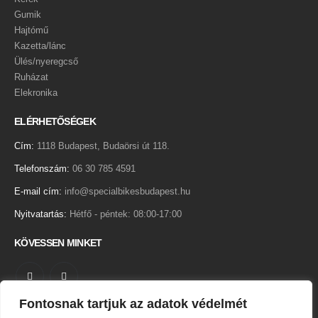
Gumik
Hajtómű
Kazetta/lánc
Ülés/nyeregcső
Ruházat
Elekronika
ELÉRHETŐSÉGEK
Cím:
1118 Budapest, Budaörsi út 118.
Telefonszám:
06 30 785 4591
E-mail cím:
info@specialbikesbudapest.hu
Nyitvatartás:
Hétfő - péntek: 08:00-17:00
KÖVESSEN MINKET
Fontosnak tartjuk az adatok védelmét
Adatkezelési tájékoztató