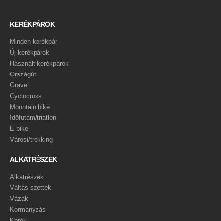
KERÉKPÁROK
Minden kerékpár
Új kerékpárok
Használt kerékpárok
Országúti
Gravel
Cyclocross
Mountain bike
Időfutam/triatlon
E-bike
Városi/trekking
ALKATRÉSZEK
Alkatrészek
Váltás szettek
Vázak
Kormányzás
Kerék