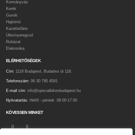
Kormányzás
Kerék
Gumik
Hajtómű
Kazetta/lánc
Ülés/nyeregcső
Ruházat
Elekronika
ELÉRHETŐSÉGEK
Cím:
1118 Budapest, Budaörsi út 118.
Telefonszám:
06 30 785 4591
E-mail cím:
info@specialbikesbudapest.hu
Nyitvatartás:
Hétfő - péntek: 08:00-17:00
KÖVESSEN MINKET