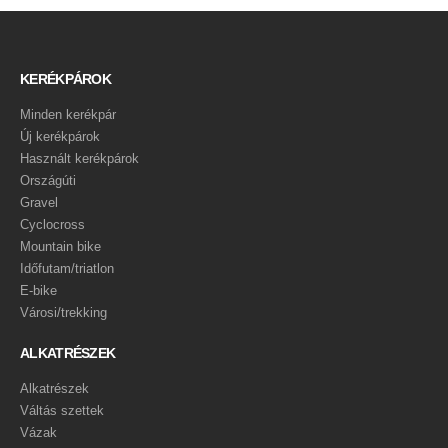
KERÉKPÁROK
Minden kerékpár
Új kerékpárok
Használt kerékpárok
Országúti
Gravel
Cyclocross
Mountain bike
Időfutam/triatlon
E-bike
Városi/trekking
ALKATRÉSZEK
Alkatrészek
Váltás szettek
Vázak