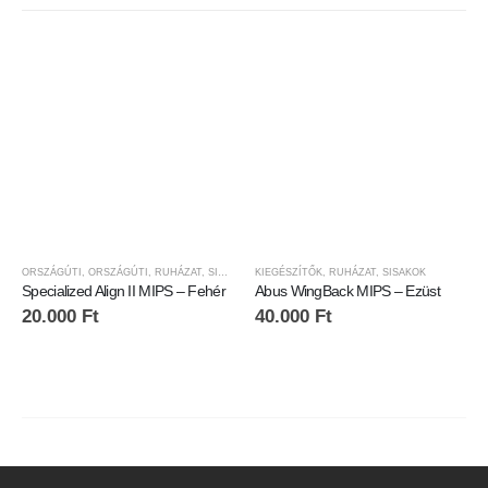
ORSZÁGÚTI
,
ORSZÁGÚTI
,
RUHÁZAT
,
SISAKOK
KIEGÉSZÍTŐK
,
RUHÁZAT
,
SISAKOK
Specialized Align II MIPS – Fehér
Abus WingBack MIPS – Ezüst
20.000
Ft
40.000
Ft