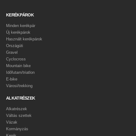
KERÉKPÁROK
Minden kerékpár
Új kerékpárok
Használt kerékpárok
Országúti
Gravel
Cyclocross
Mountain bike
Időfutam/triatlon
E-bike
Városi/trekking
ALKATRÉSZEK
Alkatrészek
Váltás szettek
Vázak
Kormányzás
Kerék