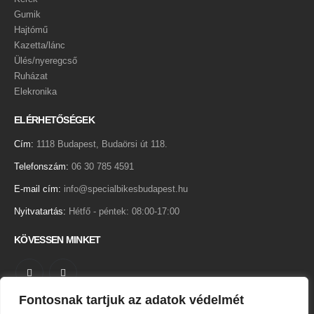
Gumik
Hajtómű
Kazetta/lánc
Ülés/nyeregcső
Ruházat
Elekronika
ELÉRHETŐSÉGEK
Cím:
1118 Budapest, Budaörsi út 118.
Telefonszám:
06 30 785 4591
E-mail cím:
info@specialbikesbudapest.hu
Nyitvatartás:
Hétfő - péntek: 08:00-17:00
KÖVESSEN MINKET
Fontosnak tartjuk az adatok védelmét
Adatkezelési tájékoztató