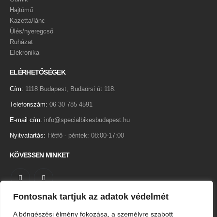
Hajtómű
Kazetta/lánc
Ülés/nyeregcső
Ruházat
Elekronika
ELÉRHETŐSÉGEK
Cím:
1118 Budapest, Budaörsi út 118.
Telefonszám:
06 30 785 4591
E-mail cím:
info@specialbikesbudapest.hu
Nyitvatartás:
Hétfő - péntek: 08:00-17:00
KÖVESSEN MINKET
Fontosnak tartjuk az adatok védelmét
Adatkezelési tájékoztató
A böngészési élmény fokozása, a személyre szabott