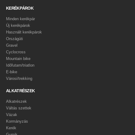
KERÉKPÁROK
Minden kerékpár
Új kerékpárok
Használt kerékpárok
Országúti
Gravel
Cyclocross
Mountain bike
Időfutam/triatlon
E-bike
Városi/trekking
ALKATRÉSZEK
Alkatrészek
Váltás szettek
Vázak
Kormányzás
Kerék
Gumik