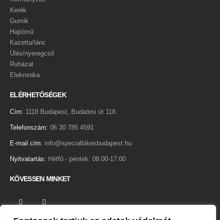
Kerék
Gumik
Hajtómű
Kazetta/lánc
Ülés/nyeregcső
Ruházat
Elekronika
ELÉRHETŐSÉGEK
Cím:
1118 Budapest, Budaörsi út 118.
Telefonszám:
06 30 785 4591
E-mail cím:
info@specialbikesbudapest.hu
Nyitvatartás:
Hétfő - péntek: 08:00-17:00
KÖVESSEN MINKET