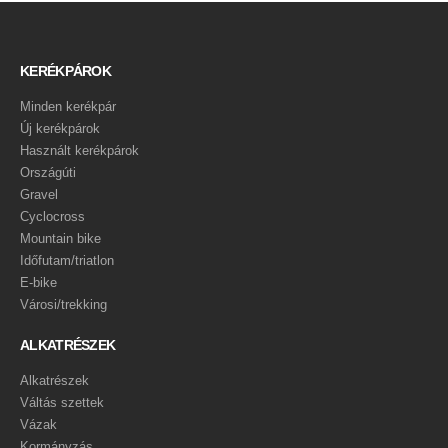
KERÉKPÁROK
Minden kerékpár
Új kerékpárok
Használt kerékpárok
Országúti
Gravel
Cyclocross
Mountain bike
Időfutam/triatlon
E-bike
Városi/trekking
ALKATRÉSZEK
Alkatrészek
Váltás szettek
Vázak
Kormányzás