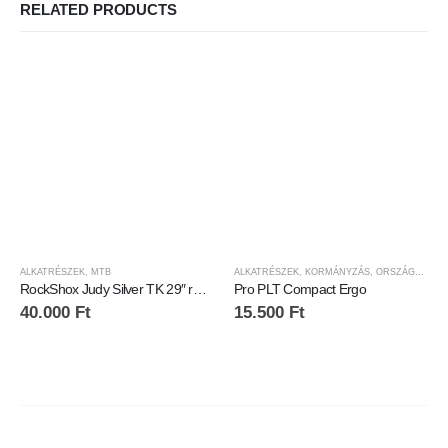
RELATED PRODUCTS
ALKATRÉSZEK
,
MTB
ALKATRÉSZEK
,
KORMÁNYZÁS
,
ORSZÁGÚTI
,
O
RockShox Judy Silver TK 29″ rugó villa, 100 mm
Pro PLT Compact Ergo
40.000
Ft
15.500
Ft