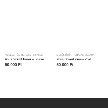
KIEGÉSZÍTŐK
,
RUHÁZAT
,
SISAKOK
KIEGÉSZÍTŐK
,
RUHÁZAT
,
SISAKOK
Abus StormChaser – Szürke
Abus PowerDome – Zöld
50.000
Ft
50.000
Ft