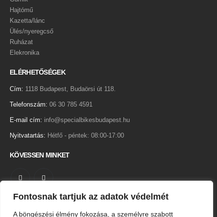
Hajtómű
Kazetta/lánc
Ülés/nyeregcső
Ruházat
Elekronika
ELÉRHETŐSÉGEK
Cím:
1118 Budapest, Budaörsi út 118.
Telefonszám:
06 30 785 4591
E-mail cím:
info@specialbikesbudapest.hu
Nyitvatartás:
Hétfő - péntek: 08:00-17:00
KÖVESSEN MINKET
Fontosnak tartjuk az adatok védelmét
Adatkezelési tájékoztató
A böngészési élmény fokozása, a személyre szabott