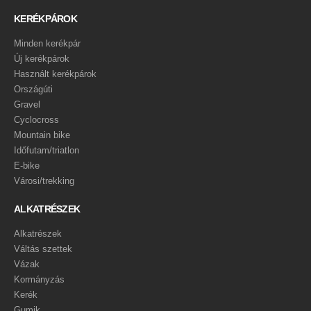
KERÉKPÁROK
Minden kerékpár
Új kerékpárok
Használt kerékpárok
Országúti
Gravel
Cyclocross
Mountain bike
Időfutam/triatlon
E-bike
Városi/trekking
ALKATRÉSZEK
Alkatrészek
Váltás szettek
Vázak
Kormányzás
Kerék
Gumik