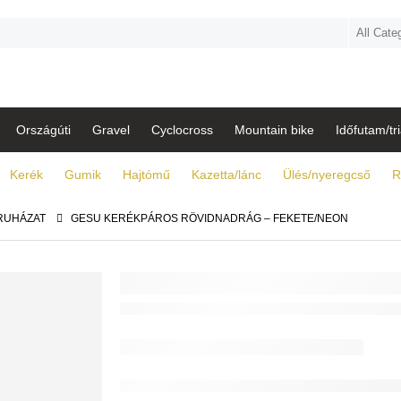
Országúti
Gravel
Cyclocross
Mountain bike
Időfutam/tri
Kerék
Gumik
Hajtómű
Kazetta/lánc
Ülés/nyeregcső
R
RUHÁZAT
GESU KERÉKPÁROS RÖVIDNADRÁG – FEKETE/NEON