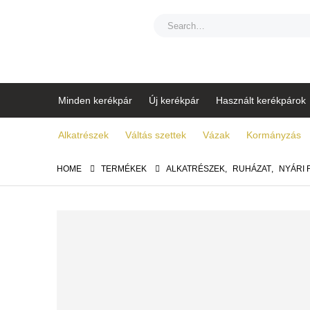
Minden kerékpár
Új kerékpár
Használt kerékpárok
Alkatrészek
Váltás szettek
Vázak
Kormányzás
HOME
TERMÉKEK
ALKATRÉSZEK
,
RUHÁZAT
,
NYÁRI 