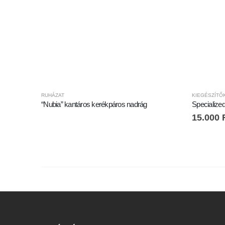
RUHÁZAT
KIEGÉSZÍTŐ
“Nubia” kantáros kerékpáros nadrág
15.000