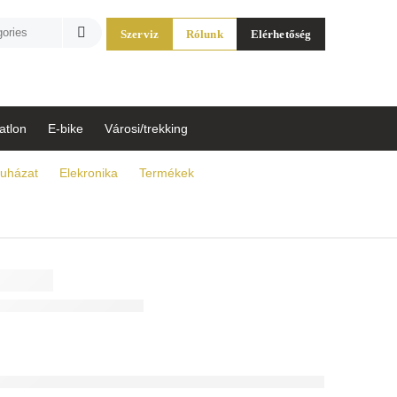
Szerviz
Rólunk
Elérhetőség
atlon
E-bike
Városi/trekking
uházat
Elekronika
Termékek