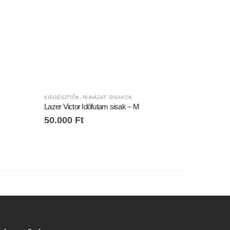
KIEGÉSZÍTŐK
,
RUHÁZAT
,
SISAKOK
ORSZÁGÚTI
Lazer Victor Időfutam sisak – M
Specialize
50.000
Ft
20.000