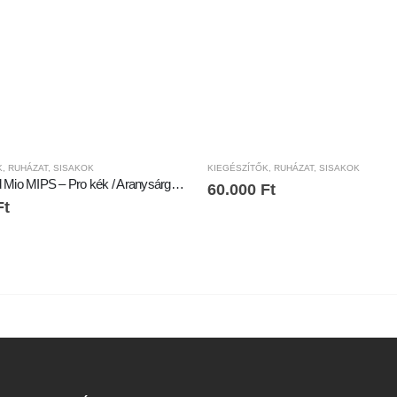
K
,
RUHÁZAT
,
SISAKOK
KIEGÉSZÍTŐK
,
RUHÁZAT
,
SISAKOK
Specialized Mio MIPS – Pro kék / Aranysárga (Geo)
60.000
Ft
Ft